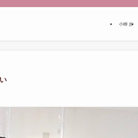
小栁 歩
い